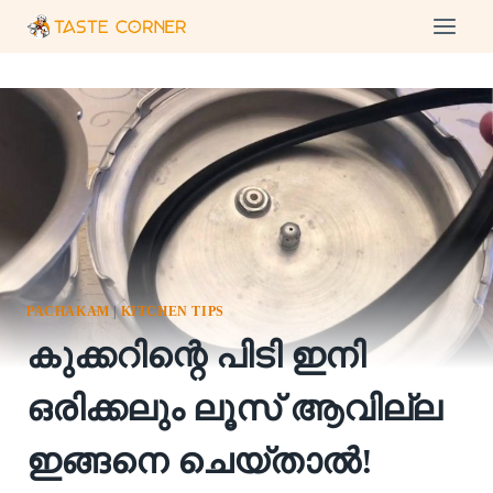
Skip
to
content
PACHAKAM
|
KITCHEN TIPS
കുക്കറിന്റെ പിടി ഇനി
ഒരിക്കലും ലൂസ് ആവില്ല
ഇങ്ങനെ ചെയ്താൽ!