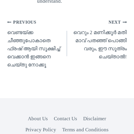
understand.
Post
PREVIOUS
NEXT
വെണ്ടയ്ക്ക
വെറും 2 മണിക്കൂർ മതി
navigation
ചീഞ്ഞുപോകാതെ
മാവ് പതഞ്ഞ് പൊങ്ങി
ഫ്രഷ് ആയി സൂക്ഷിച്ച്
വരും, ഈ സൂത്രം
വെക്കാൻ ഇങ്ങനെ
ചെയ്താൽ!
ചെയ്തു നോക്കൂ
About Us
Contact Us
Disclaimer
Privacy Policy
Terms and Conditions