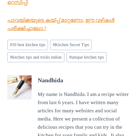
റെസിപ്പി
പാവയ്ക്കയുടെ കയ്പ്പ്‌ മാറ്റണോ, ഈ വഴികള്‍
പരീക്ഷിച്ചാലോ.?
Post
#
10 best kitchen tips
#
Kitchen Secret Tips
Tags:
#
kitchen tips and tricks indian
#
unique kitchen tips
Nandhida
My name is Nandhida. I am a recipe writer
from last 6 years. I have written many
articles for many websites and social
media. Here we present a collection of
delicious recipes that you can try in the
kitchen for your family and kids.. It also