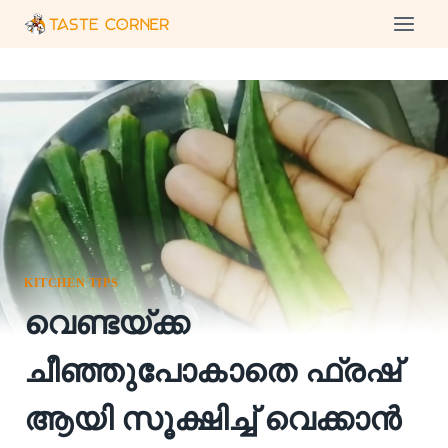
Skip
to
content
KITCHEN TIPS
വെണ്ടയ്ക്ക
ചീഞ്ഞുപോകാതെ ഫ്രഷ്
ആയി സൂക്ഷിച്ച് വെക്കാൻ