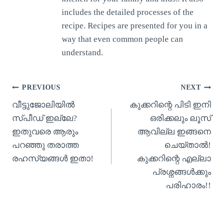
includes the detailed processes of the
recipe. Recipes are presented for you in a
way that even common people can
understand.
Post
PREVIOUS
NEXT
വീട്ടുജോലിയിൽ
കുക്കറിന്റെ പിടി ഇനി
navigation
സ്പീഡ് ഇല്ലേ?
ഒരിക്കലും ലൂസ്
ഇതുവരെ ആരും
ആവില്ല ഇങ്ങനെ
പറഞ്ഞു തരാത്ത
ചെയ്താൽ!
രഹസ്യങ്ങൾ ഇതാ!
കുക്കറിന്റെ എല്ലാ
പ്രശ്നങ്ങൾക്കും
പരിഹാരം!!