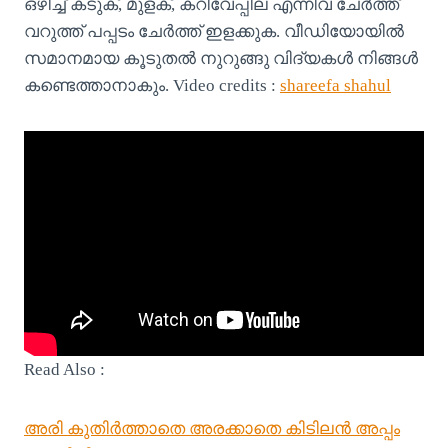
ഒഴിച്ച് കടുക്, മുളക്, കറിവേപ്പില എന്നിവ ചേർത്ത്
വറുത്ത് പപ്പടം ചേർത്ത് ഇളക്കുക. വീഡിയോയിൽ
സമാനമായ കൂടുതൽ നുറുങ്ങു വിദ്യകൾ നിങ്ങൾ
കണ്ടെത്താനാകും. Video credits :
shareefa shahul
Read Also :
അരി കുതിർത്താതെ അരക്കാതെ കിടിലൻ അപ്പം