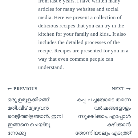
from last 6 years. I have written many
articles for many websites and social
media. Here we present a collection of
delicious recipes that you can try in the
kitchen for your family and kids.. It also
includes the detailed processes of the
recipe. Recipes are presented for you in a
way that even common people can
understand.
Post
PREVIOUS
NEXT
ഒരു ഉരുളക്കിഴങ്ങ്
കപ്പ പച്ചയോടെ തന്നെ
navigation
മതി,വീട് മുഴുവൻ
വർഷങ്ങളോളം
വെട്ടിത്തിളങ്ങാൻ, ഇനി
സൂക്ഷിക്കാം, എപ്പോൾ
ഇങ്ങനെ ചെയ്തു
കഴിക്കാൻ
നോക്കൂ
തോന്നിയാലും എടുത്ത്