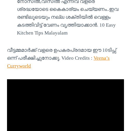
നോസിൽ,വിസിൽ എന്നിവ വളരെ
ശ്രദ്ധയോടെ കൈകാര്യം ചെയ്യണം..ഇവ
രണ്ടിലൂടെയും നല്ല ശക്തിയിൽ വെള്ളം
കടത്തിവിട്ട് വേണം വൃത്തിയാക്കാൻ. 10 Easy
Kitchen Tips Malayalam
വീട്ടമ്മമാർക്ക് വളരെ ഉപകരപ്രദമായ ഈ 10ടിപ്സ്
ഒന്ന് പരീക്ഷിച്ചുനോക്കൂ. Video Credits :
Veena’s
Curryworld