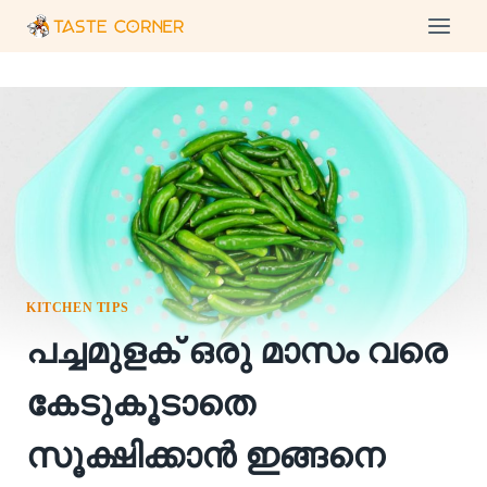
Skip
to
content
KITCHEN TIPS
പച്ചമുളക് ഒരു മാസം വരെ
കേടുകൂടാതെ
സൂക്ഷിക്കാൻ ഇങ്ങനെ